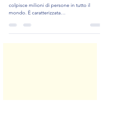
sintomi persistenti
La sinusite è un disturbo comune che
colpisce milioni di persone in tutto il
mondo. È caratterizzata
dall'infiammazione dei seni...