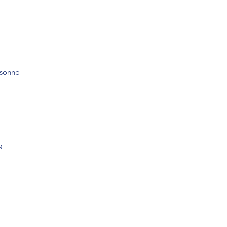
 sonno
g