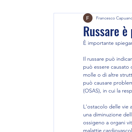
Francesco Capuan
Russare è 
È importante spiegare
Il russare può indica
può essere causato da
molle o di altre stru
può causare problemi
(OSAS), in cui la res
L'ostacolo delle vie 
una diminuzione del
ossigeno a organi vita
malattie cardiovascol