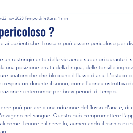
o
22 nov 2023
Tempo di lettura: 1 min
pericoloso ?
 ai pazienti che il russare può essere pericoloso per div
re un restringimento delle vie aeree superiori durante il
 una posizione errata della lingua, delle tonsille ingross
tture anatomiche che bloccano il flusso d'aria. L'ostacolo 
 respiratori durante il sonno, come l'apnea ostruttiva d
pirazione si interrompe per brevi periodi di tempo.
aeree può portare a una riduzione del flusso d'aria e, di
l'ossigeno nel sangue. Questo può compromettere l'app
li come il cuore e il cervello, aumentando il rischio di ip
ari.