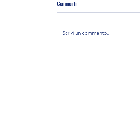
Commenti
Scrivi un commento...
Sinusite e Chirurgia dei Seni
Paranasali: Una soluzione per il
sollievo dai sintomi persistenti