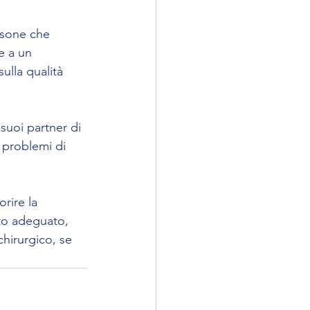
rsone che 
e a un 
ulla qualità 
 suoi partner di 
, problemi di 
rire la 
to adeguato, 
chirurgico, se 