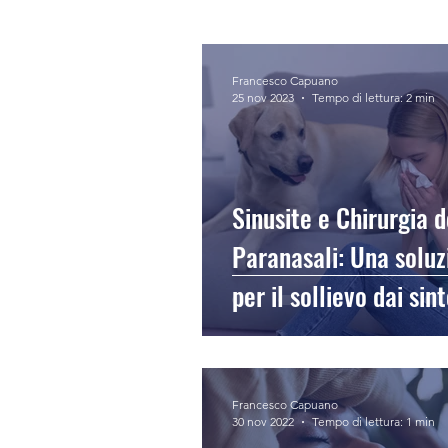
Francesco Capuano
25 nov 2023
Tempo di lettura: 2 min
Sinusite e Chirurgia d
Paranasali: Una soluz
per il sollievo dai sin
persistenti
Francesco Capuano
30 nov 2022
Tempo di lettura: 1 min