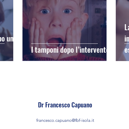
L
po una
i
I tamponi dopo l’intervento
e
Dr Francesco Capuano
francesco.capuano@fbf-isola.it