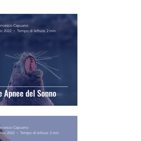
ancesco Capuano
ic 2022
Tempo di lettura: 2 min
e Apnee del Sonno
ancesco Capuano
 nov 2022
Tempo di lettura: 2 min