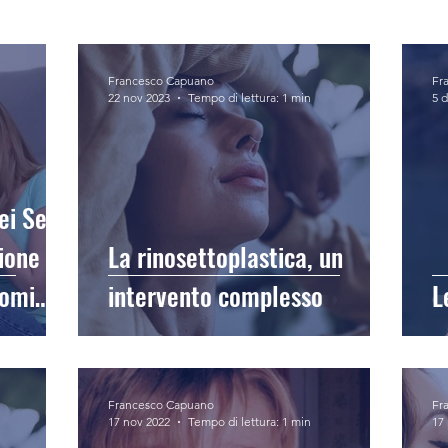
Francesco Capuano
Fr
22 nov 2023
Tempo di lettura: 1 min
5 d
ei Seni
ione
La rinosettoplastica, un
tomi
intervento complesso
L
Francesco Capuano
Fr
17 nov 2022
Tempo di lettura: 1 min
17