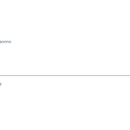
 sonno
g